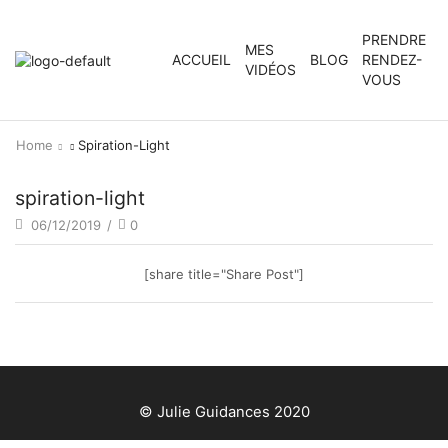
PRENDRE
MES
ACCUEIL
BLOG
RENDEZ-
VIDÉOS
VOUS
Home
Spiration-Light
spiration-light
06/12/2019
/
0
[share title="Share Post"]
© Julie Guidances 2020