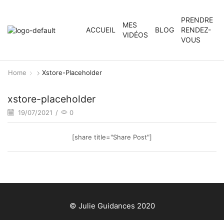
PRENDRE
MES
ACCUEIL
BLOG
RENDEZ-
VIDÉOS
VOUS
Home
Xstore-Placeholder
xstore-placeholder
19/07/2021
/
0
[share title="Share Post"]
© Julie Guidances 2020